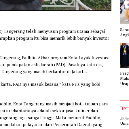
Sara
t) Tangerang telah menyusun program utama sebagai
Angk
harapkan program itu bisa menarik lebih banyak investor
angerang, Fadhlin Akbar program Kota Layak Investasi
an pendapatan asli daerah (PAD). Pasalnya kata dia,
 Tangerang yang masih berkantor di Jakarta.
Perg
Muh
Ucap
akarta. PAD nya masuk kesana,” kata Pria yang hobi
Gela
SMK
Tang
Fadhlin, Kota Tangerang masih menjadi kota tujuan para
Ber
asi itu diantaranya adalah sektor jasa, kuliner dan
ngerang juga sangat tinggi. Maka menurut Fadhlin,
29 No
Umar
a kemudahan pelayanan dari Pemerintah Daerah yang