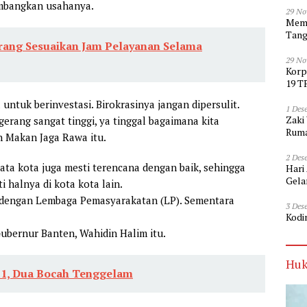
mbangkan usahanya.
29 No
Memp
Tang
rang Sesuaikan Jam Pelayanan Selama
29 No
Korp
19 T
ntuk berinvestasi. Birokrasinya jangan dipersulit.
1 Des
Zaki
erang sangat tinggi, ya tinggal bagaimana kita
Ruma
 Makan Jaga Rawa itu.
2 Des
ata kota juga mesti terencana dengan baik, sehingga
Hari
Gela
i halnya di kota kota lain.
ik dengan Lembaga Pemasyarakatan (LP). Sementara
3 Des
Kodi
Gubernur Banten, Wahidin Halim itu.
Huk
 11, Dua Bocah Tenggelam