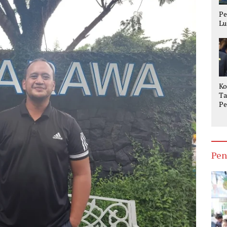
Pe
Lu
Ko
Ta
Pe
Op
Ke
Pen