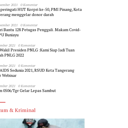
vember 2021
0 Komentar
eringati HUT Korpri ke-50, PMI Pinang, Kota
erang menggelar donor darah
vember 2021
0 Komentar
ri Bantu 128 Petugas Penggali . Makam Covid-
PU Buniayu
ember 2021
0 Komentar
 Wakil Presiden PNLG :Kami Siap Jadi Tuan
h PNLG 2022
ember 2021
0 Komentar
 AIDS Sedunia 2021, RSUD Kota Tangerang
r Webinar
ember 2021
0 Komentar
m 0506/Tgr Gelar Lepas Sambut
um & Kriminal