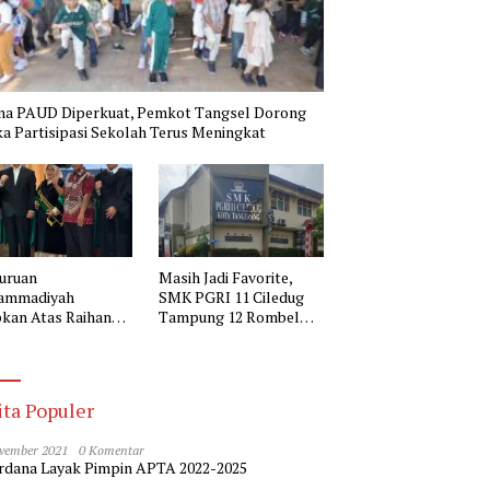
na PAUD Diperkuat, Pemkot Tangsel Dorong
a Partisipasi Sekolah Terus Meningkat
uruan
Masih Jadi Favorite,
ammadiyah
SMK PGRI 11 Ciledug
kan Atas Raihan
Tampung 12 Rombel
r Doktor Kepala
pada SPMB 2026-2027
 Muhammadiyah 2
erang
ita Populer
vember 2021
0 Komentar
dana Layak Pimpin APTA 2022-2025