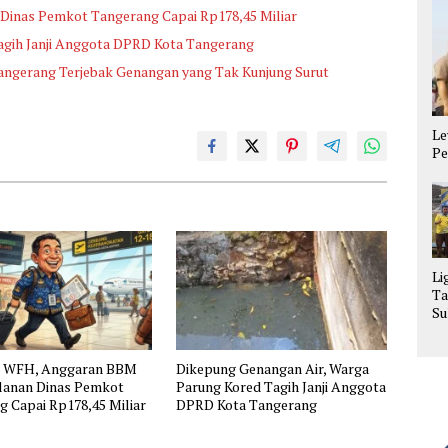
Dinas Pemkot Tangerang Capai Rp178,45 Miliar
agih Janji Anggota DPRD Kota Tangerang
angerang Terjebak Genangan yang Tak Kunjung Surut
Le
Pe
Li
Ta
Su
La
Se
n WFH, Anggaran BBM
Dikepung Genangan Air, Warga
alanan Dinas Pemkot
Parung Kored Tagih Janji Anggota
 Capai Rp178,45 Miliar
DPRD Kota Tangerang