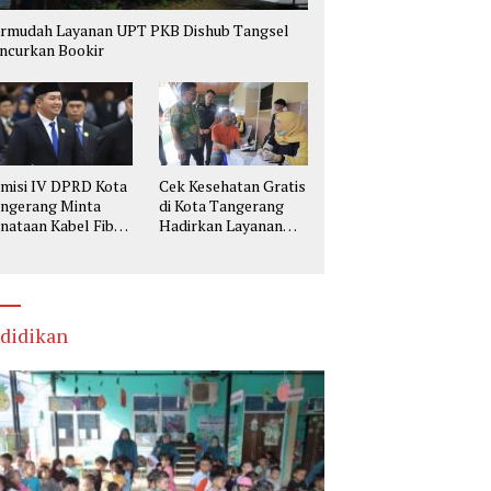
rmudah Layanan UPT PKB Dishub Tangsel
ncurkan Bookir
misi IV DPRD Kota
Cek Kesehatan Gratis
ngerang Minta
di Kota Tangerang
nataan Kabel Fiber
Hadirkan Layanan
tik Utamakan
Lengkap, Warga Bisa
selamatan
Skrining Berbagai
Penyakit Sejak Dini
didikan