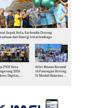
wat Sepak Bola, Sachrudin Dorong
rsatuan dan Sinergi Antarlembaga
ga PSSI Kota
Atlet Binaan Koramil
ngerang 2026
14 Panongan Borong
kses Digelar,
31 Medali Kejurnas
hirkan Talenta
Taekwondo Kapolri
pak Bola Muda
Cup