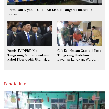
Permudah Layanan UPT PKB Dishub Tangsel Luncurkan
Bookir
Komisi IV DPRD Kota
Cek Kesehatan Gratis di Kota
Tangerang Minta Penataan
Tangerang Hadirkan
Kabel Fiber Optik Utamakan
Layanan Lengkap, Warga
Keselamatan
Bisa Skrining Berbagai
Penyakit Sejak Dini
Pendidikan