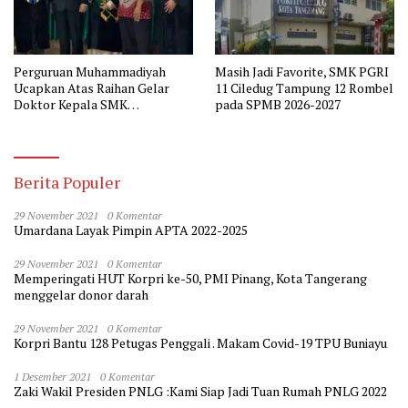
Perguruan Muhammadiyah
Masih Jadi Favorite, SMK PGRI
Ucapkan Atas Raihan Gelar
11 Ciledug Tampung 12 Rombel
Doktor Kepala SMK
pada SPMB 2026-2027
Muhammadiyah 2 Tangerang
Berita Populer
29 November 2021
0 Komentar
Umardana Layak Pimpin APTA 2022-2025
29 November 2021
0 Komentar
Memperingati HUT Korpri ke-50, PMI Pinang, Kota Tangerang
menggelar donor darah
29 November 2021
0 Komentar
Korpri Bantu 128 Petugas Penggali . Makam Covid-19 TPU Buniayu
1 Desember 2021
0 Komentar
Zaki Wakil Presiden PNLG :Kami Siap Jadi Tuan Rumah PNLG 2022