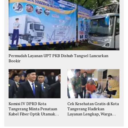
Permudah Layanan UPT PKB Dishub Tangsel Luncurkan
Bookir
Komisi IV DPRD Kota
Cek Kesehatan Gratis di Kota
Tangerang Minta Penataan
Tangerang Hadirkan
Kabel Fiber Optik Utamakan
Layanan Lengkap, Warga
Keselamatan
Bisa Skrining Berbagai
Penyakit Sejak Dini