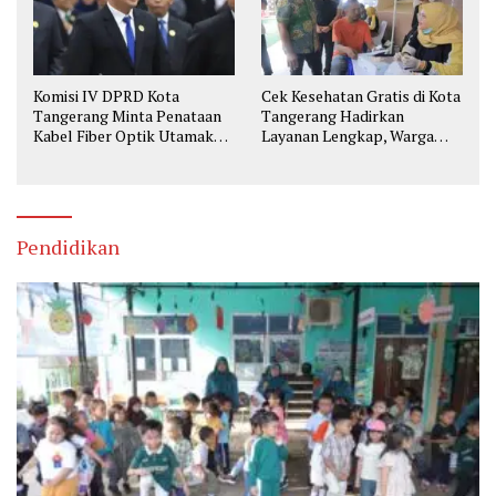
Komisi IV DPRD Kota
Cek Kesehatan Gratis di Kota
Tangerang Minta Penataan
Tangerang Hadirkan
Kabel Fiber Optik Utamakan
Layanan Lengkap, Warga
Keselamatan
Bisa Skrining Berbagai
Penyakit Sejak Dini
Pendidikan