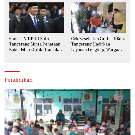
Komisi IV DPRD Kota
Cek Kesehatan Gratis di Kota
Tangerang Minta Penataan
Tangerang Hadirkan
Kabel Fiber Optik Utamakan
Layanan Lengkap, Warga
Keselamatan
Bisa Skrining Berbagai
Penyakit Sejak Dini
Pendidikan