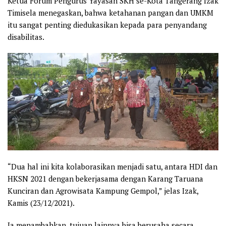
Ketua Forum Pengurus Yayasan SKH se-Kota Tangerang Izak
Timisela menegaskan, bahwa ketahanan pangan dan UMKM
itu sangat penting diedukasikan kepada para penyandang
disabilitas.
“Dua hal ini kita kolaborasikan menjadi satu, antara HDI dan
HKSN 2021 dengan bekerjasama dengan Karang Taruana
Kunciran dan Agrowisata Kampung Gempol,” jelas Izak,
Kamis (23/12/2021).
Ia menambahkan, tujuan lainnya bisa berusaha secara