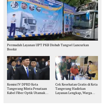
Permudah Layanan UPT PKB Dishub Tangsel Luncurkan
Bookir
Komisi IV DPRD Kota
Cek Kesehatan Gratis di Kota
Tangerang Minta Penataan
Tangerang Hadirkan
Kabel Fiber Optik Utamakan
Layanan Lengkap, Warga
Keselamatan
Bisa Skrining Berbagai
Penyakit Sejak Dini