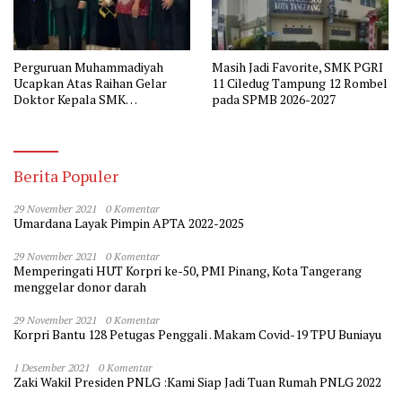
Perguruan Muhammadiyah
Masih Jadi Favorite, SMK PGRI
Ucapkan Atas Raihan Gelar
11 Ciledug Tampung 12 Rombel
Doktor Kepala SMK
pada SPMB 2026-2027
Muhammadiyah 2 Tangerang
Berita Populer
29 November 2021
0 Komentar
Umardana Layak Pimpin APTA 2022-2025
29 November 2021
0 Komentar
Memperingati HUT Korpri ke-50, PMI Pinang, Kota Tangerang
menggelar donor darah
29 November 2021
0 Komentar
Korpri Bantu 128 Petugas Penggali . Makam Covid-19 TPU Buniayu
1 Desember 2021
0 Komentar
Zaki Wakil Presiden PNLG :Kami Siap Jadi Tuan Rumah PNLG 2022